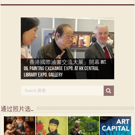
「香港國際油畫交流大展」開幕 Int.
「香港油画大展」 — 疫情后将重现
oil painting exchange expo. at HK Central
法国艺术家 弗朗索瓦·巴夫萨尔 Artiste
于港 Oil painting at Hong Kong Central Library
沙特阿拉伯【旅游写生一个月】
布列塔尼【写生】( 2 ) Peindre en
布列塔尼【写生】( 1 ) Peindre en
Library Expo. Gallery
Peintre Francois Bhavsar
Expo. Gallery
Peindre en Djeddah
Bretagne
Bretagne
通过照片选…