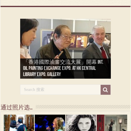
「香港國際油畫交流大展」開幕 Int.
「香港油画大展」 — 疫情后将重现
oil painting exchange expo. at HK Central
法国艺术家 弗朗索瓦·巴夫萨尔 Artiste
于港 Oil painting at Hong Kong Central Library
沙特阿拉伯【旅游写生一个月】
布列塔尼【写生】( 2 ) Peindre en
布列塔尼【写生】( 1 ) Peindre en
Library Expo. Gallery
Peintre Francois Bhavsar
Expo. Gallery
Peindre en Djeddah
Bretagne
Bretagne
通过照片选…