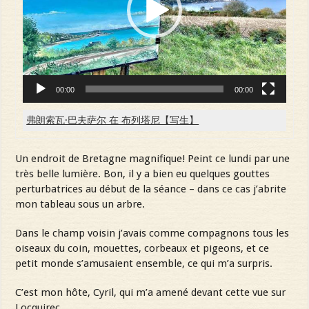
00:00
00:00
弗朗索瓦·巴夫萨尔 在 布列塔尼【写生】
Un endroit de Bretagne magnifique! Peint ce lundi par une
très belle lumière. Bon, il y a bien eu quelques gouttes
perturbatrices au début de la séance – dans ce cas j’abrite
mon tableau sous un arbre.
Dans le champ voisin j’avais comme compagnons tous les
oiseaux du coin, mouettes, corbeaux et pigeons, et ce
petit monde s’amusaient ensemble, ce qui m’a surpris.
C’est mon hôte, Cyril, qui m’a amené devant cette vue sur
Locquirec.