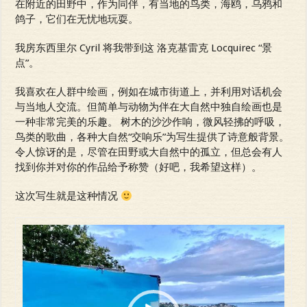
在附近的田野中，作为同伴，有当地的鸟类，海鸥，乌鸦和
鸽子，它们在无忧地玩耍。
我房东西里尔 Cyril 将我带到这 洛克基雷克 Locquirec “景
点”。
我喜欢在人群中绘画，例如在城市街道上，并利用对话机会
与当地人交流。但简单与动物为伴在大自然中独自绘画也是
一种非常完美的乐趣。 树木的沙沙作响，微风轻拂的呼吸，
鸟类的歌曲，各种大自然“交响乐”为写生提供了诗意般背景。
令人惊讶的是，尽管在田野或大自然中的孤立，但总会有人
找到你并对你的作品给予称赞（好吧，我希望这样）。
这次写生就是这种情况
Video
Player