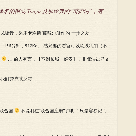
名的探戈 Tango 及那经典的“辩护词”，有
戈场景，采用卡洛斯·葛戴尔所作的“一步之差”
，156分钟，512Ko。 感兴趣的看官可以联系我们（不
语
… 前人有言，【不到长城非好汉】，非懂法语乃文
表我们赞成或反对
ion 联合国
不说明在“联合国注册”了哦 ！只是容易记而