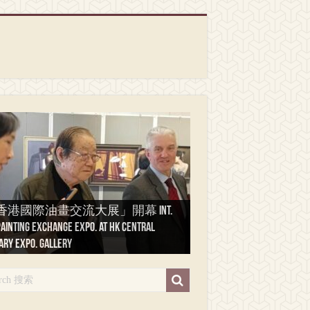
香港國際油畫交流大展」開幕 Int.
香港油画大展」 — 疫情后将重现
painting exchange expo. at HK Central
艺术家 弗朗索瓦·巴夫萨尔 Artiste
Oil painting at Hong Kong Central Library
特阿拉伯【旅游写生一个月】
塔尼【写生】( 2 ) Peindre en
塔尼【写生】( 1 ) Peindre en
ary Expo. Gallery
tre Francois Bhavsar
. Gallery
ndre en Djeddah
tagne
tagne