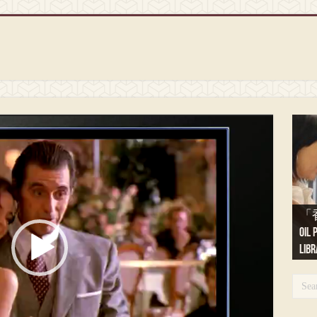
「
「
oil 
法国
于港 
沙
布列
布列
Libr
Pein
Expo
Pei
Bre
Bre