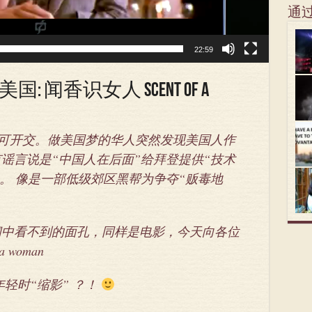
通
22:59
闻香识女人 Scent of a
得”不可开交。做美国梦的华人突然发现美国人作
谣言说是“中国人在后面”给拜登提供“技术
。。 像是一部低级郊区黑帮为争夺“贩毒地
闻中看不到的面孔，同样是电影，今天向各位
 woman
轻时“缩影” ？！