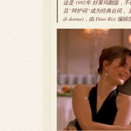
这是 1992年 好莱坞翻版，不
且“辩护词”成为经典台词 。原版是 19
di donna)，由 Dino Risi 编