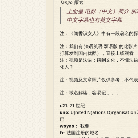
Tango 探戈
上面是 电影（中文）简介 加著
中文字幕也有英文字幕
注：《闻香识女人》中有一段著名的探
注：我们有 法语英语 双语版 的此影片
打算发到国内优酷），直接上线观看
注：视频是法语：谈到文化，不懂法
化人？
注：视频及文章照片仅供参考，不代
注：域名解读，容易记 。。。
c21
: 21 世纪
uno
: U)nited N)ations O)rganisat
已
woyao
： 我要
fr
: 法国注册的域名