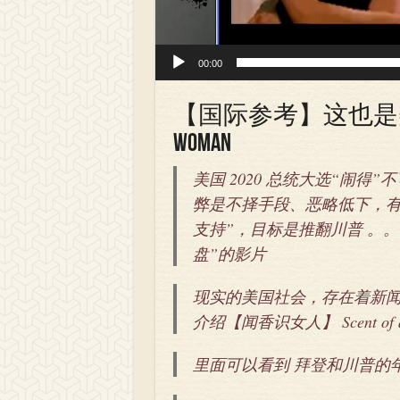
00:00
【国际参考】这也是美国: 
woman
美国 2020 总统大选“闹
弊是不择手段、恶略低下，有
支持”，目标是推翻川普 。
盘”的影片
现实的美国社会，存在着新
介绍【闻香识女人】 Scent of a
里面可以看到 拜登和川普的年