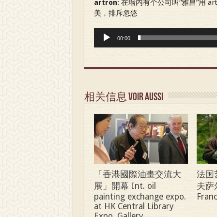
artron
: 在墙内有个公司叫“雅昌”用 artro
美，排斥忽悠
Audio
00:00
Player
相关信息 Voir aussi
「香港國際油畫交流大
法国
展」開幕 Int. oil
夫萨尔 
painting exchange expo.
Franc
at HK Central Library
Expo. Gallery