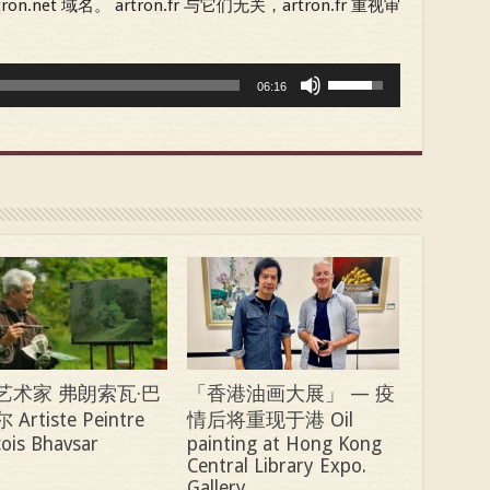
n.net 域名。 artron.fr 与它们无关，artron.fr 重视审
Use
06:16
Up/Down
Arrow
keys
to
increase
or
decrease
volume.
艺术家 弗朗索瓦·巴
「香港油画大展」 — 疫
Artiste Peintre
情后将重现于港 Oil
ois Bhavsar
painting at Hong Kong
Central Library Expo.
Gallery