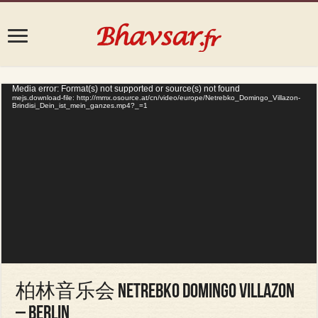
Video
Media error: Format(s) not supported or source(s) not found
mejs.download-file: http://mmx.osource.at/cn/video/europe/Netrebko_Domingo_Villazon-
Player
Brindisi_Dein_ist_mein_ganzes.mp4?_=1
柏林音乐会 Netrebko Domingo Villazon
– Berlin