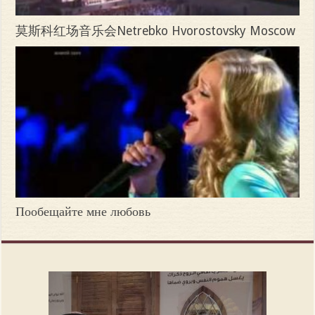
莫斯科红场音乐会Netrebko Hvorostovsky Moscow
Пообещайте мне любовь