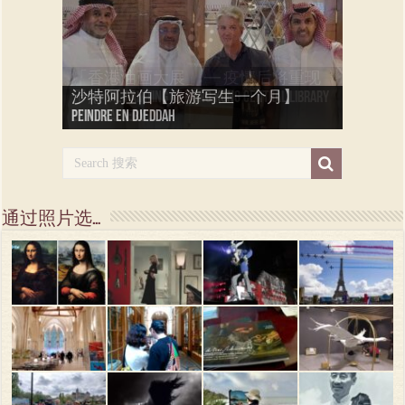
「香港國際油畫交流大展」開幕 Int.
「香港油画大展」 — 疫情后将重现
oil painting exchange expo. at HK Central
法国艺术家 弗朗索瓦·巴夫萨尔 Artiste
于港 Oil painting at Hong Kong Central Library
沙特阿拉伯【旅游写生一个月】
布列塔尼【写生】( 2 ) Peindre en
布列塔尼【写生】( 1 ) Peindre en
Library Expo. Gallery
Peintre Francois Bhavsar
Expo. Gallery
Peindre en Djeddah
Bretagne
Bretagne
通过照片选…